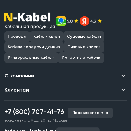
Провода
Кабели связи
Судовые кабели
Кабели передачи данных
Силовые кабели
Универсальные кабели
Импортные кабели
О компании
Клиентам
Контакты
О нас
Каталог
Наши объекты
+7 (800) 707-41-76
Перезвоните мне
Производство кабельной продукции
Партнерство
ежедневно с 9 до 20 по Москве
Срочное изготовление
Документы и реквизиты